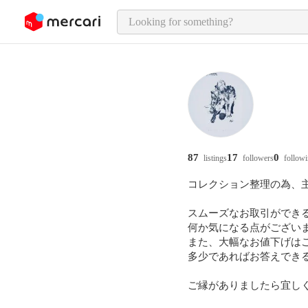
o page content
87
17
0
listings
followers
follow
コレクション整理の為、主
スムーズなお取引ができる
何か気になる点がござい
また、大幅なお値下げはご
多少であればお答えでき
ご縁がありましたら宜し