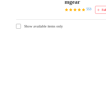
mgear
553
Fol
Show available items only