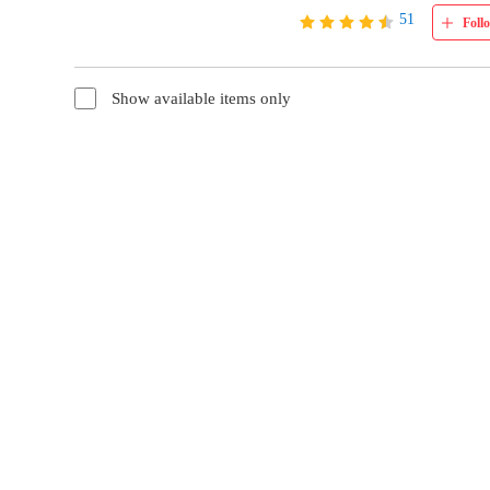
51
Foll
Show available items only