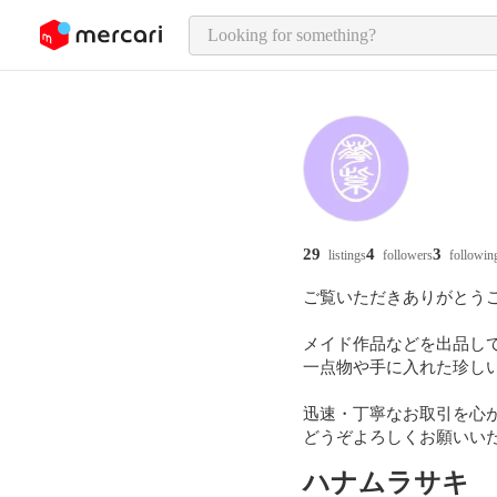
o page content
29
4
3
listings
followers
followin
ご覧いただきありがとうご
メイド作品などを出品して
一点物や手に入れた珍し
迅速・丁寧なお取引を心が
どうぞよろしくお願いい
ハナムラサキ