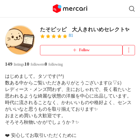
たそピッピ 大人きれいめセレクト✨
81
Follow
149
10
0
listings
followers
following
​はじめまして。タソです(⁠^⁠^⁠)

数ある中からご覧いただきありがとうございます(⁠≧⁠▽⁠≦⁠)

​レディース・メンズ問わず、主におしゃれで、長く着たいと
思われるような綺麗な状態の洋服を中心に出品しています。

時代に流されることなく、かわいいものや格好よく、センス
がいいなと思うものを取り揃えております✨

おまとめ買いも大歓迎です。

そろそろ秋物いかがでしょうか？✨

​❤️ 安心してお取引いただくために
