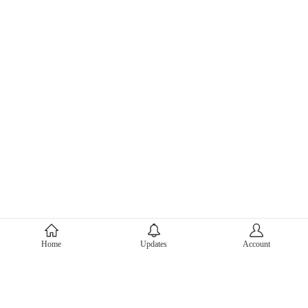
About Mercari
Home
Updates
Account
Corporate Site
Mercari Careers
Latest News
Official Blog
Press Kit