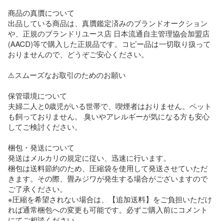
​商品の真贋について

出品している商品は、真贋鑑定済みのブランドオークション
や、正規のブランドリユース店 日本流通自主管理協会加盟店
(AACD)等で購入した正規品です。コピー品は一切取り扱って
おりませんので、どうぞご安心ください。

​⚠️スムーズなお取引のためのお願い

​保管環境について

夫婦二人と0歳児がいる世帯で、喫煙者はおりません。ペット
も飼っておりません。 臭いやアレルギーが気になる方も安心
してご検討ください。

​梱包・発送について

発送はメルカリの規定に従い、迅速に行います。

梱包は送料節約のため、圧縮袋を使用して発送させていただ
きます。その際、畳みジワが発生する場合がございますので
ご了承ください。

※圧縮を希望されない場合は、【追加送料】をご負担いただけ
れば通常梱包への変更も可能です。必ずご購入前にコメント
にてご相談ください。
