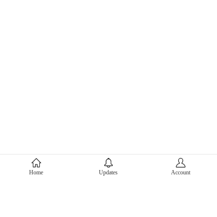
About Mercari
Home
Updates
Account
Corporate Site
Mercari Careers
Latest News
Official Blog
Press Kit