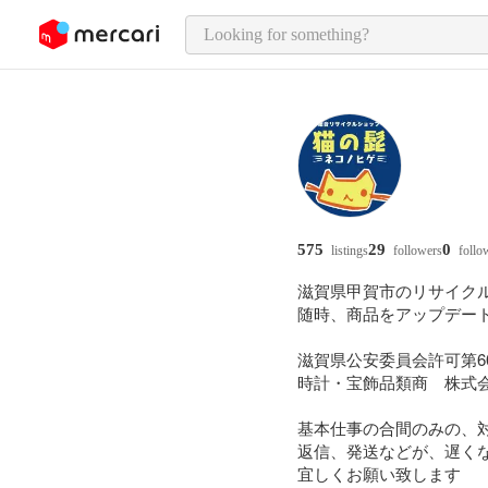
o page content
575
29
0
listings
followers
follo
滋賀県甲賀市のリサイクル
随時、商品をアップデー
滋賀県公安委員会許可第6010
時計・宝飾品類商　株式会
基本仕事の合間のみの、対
返信、発送などが、遅く
宜しくお願い致します
