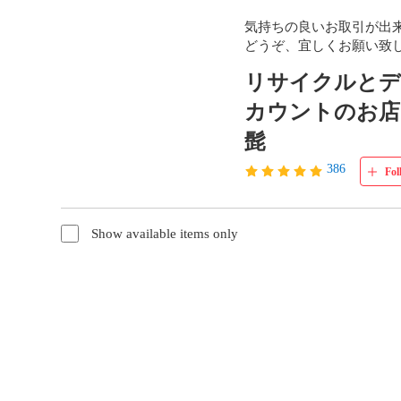
気持ちの良いお取引が出来
どうぞ、宜しくお願い致
リサイクルと
カウントのお店
髭
386
Fol
Show available items only