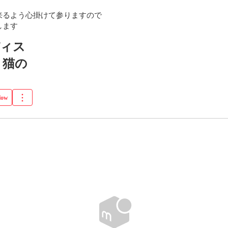
るよう心掛けて参りますので

します
ディス
 猫の
low