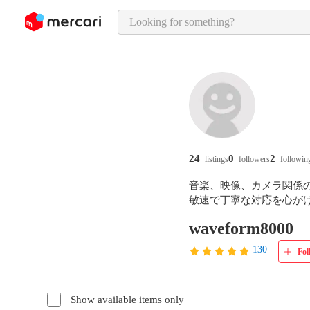
o page content
24
0
2
listings
followers
followin
音楽、映像、カメラ関係の
敏速で丁寧な対応を心がけ
waveform8000
130
Fol
Show available items only