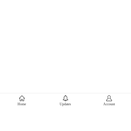
About Mercari
Home
Updates
Account
Corporate Site
Mercari Careers
Latest News
Official Blog
Press Kit