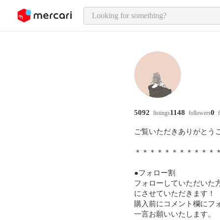
o page content
5092
1148
0
listings
followers
f
ご覧いただきありがとうご
＊＊＊＊＊＊＊＊＊＊＊＊
●フォロー割

フォローしていただいた方は
にさせていただきます！

購入前にコメント欄にフォ
一言お願いいたします。
