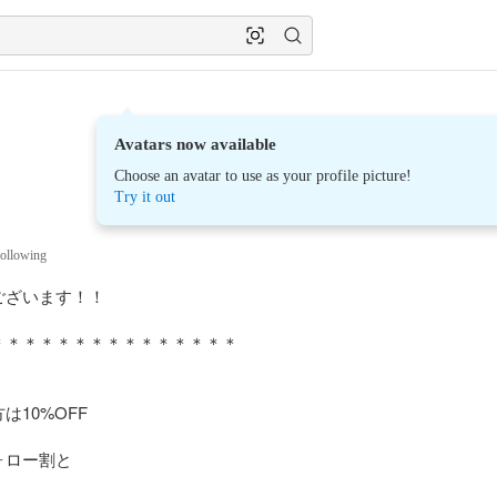
Avatars now available
Choose an avatar to use as your profile picture!
Try it out
ollowing
ざいます！！

＊＊＊＊＊＊＊＊＊＊＊＊＊＊

10%OFF

ロー割と
