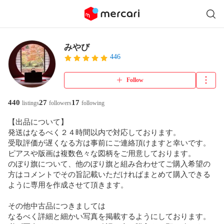
みやび
446
Follow
440
27
17
listings
followers
following
【出品について】

発送はなるべく２４時間以内で対応しております。

受取評価が遅くなる方は事前にご連絡頂けますと幸いです。

ピアスや版画は複数色々な図柄をご用意しております。

のぼり旗について、他のぼり旗と組み合わせてご購入希望の
方はコメントでその旨記載いただければまとめて購入できる
ように専用を作成させて頂きます。

その他中古品につきましては

なるべく詳細と細かい写真を掲載するようにしております。
