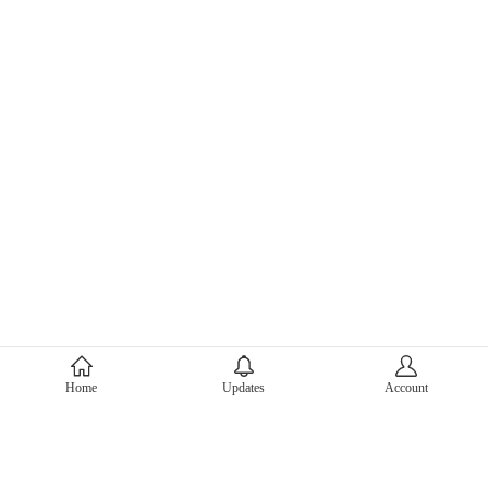
About Mercari
Home
Updates
Account
Corporate Site
Mercari Careers
Latest News
Official Blog
Press Kit