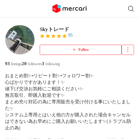
Skyトレード
95
Follow
93
20
3
listings
followers
following
おまとめ割✨•リピート割✨•フォロワー割✨

心ばかりですがあります！✨

値下げ交渉お気軽にご相談ください✨

無言取引、即購入歓迎です✨

まとめ売り対応の為に専用販売を受け付ける事にいたしまし
た✨

システム上専用とはいえ他の方が購入された場合キャンセル
はできない為お早めにご購入お願いいたします✨(トラブル防
止の為)
