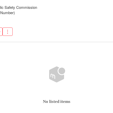
lic Safety Commission 

e Number)
w
No listed items