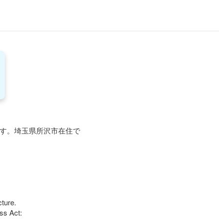
ます。埼玉県所沢市在住で
ure.

s Act:
