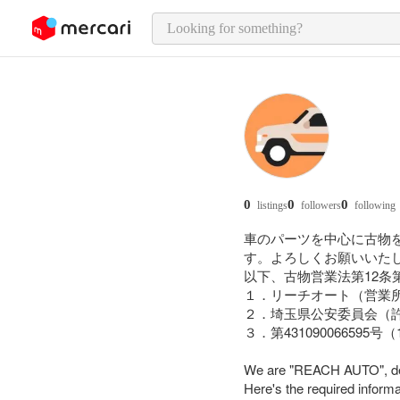
o page content
0
0
0
listings
followers
following
車のパーツを中心に古物
す。よろしくお願いいたし
以下、古物営業法第12条
１．リーチオート（営業所
２．埼玉県公安委員会（許
３．第431090066595
We are "REACH AUTO", deal
Here's the required inform