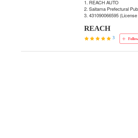
1. REACH AUTO 

2. Saitama Prefectural Pub
3. 431090066595 (Licens
REACH
3
Follo