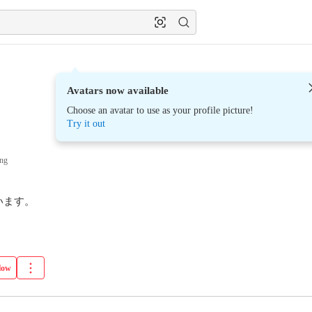
Avatars now available
Choose an avatar to use as your profile picture!
Try it out
ing
ます。

low