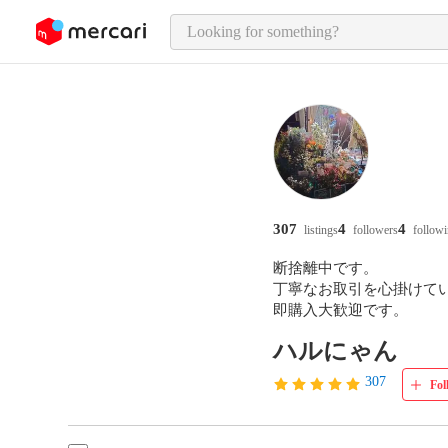
o page content
307
4
4
listings
followers
follow
断捨離中です。

丁寧なお取引を心掛けてい
即購入大歓迎です。
ハルにゃん
307
Fol