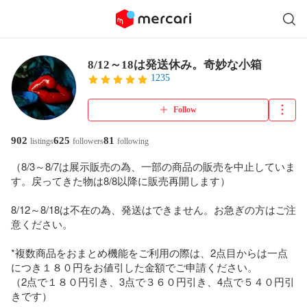
8/12～18は発送休み。奇妙な小箱
1235
Follow
902
625
81
listings
followers
following
（8/3～8/7は展示販売の為、一部の商品の販売を中止していま
す。戻ってきた物は8/8以降に販売再開します）

8/12～8/18は不在の為、発送はできません。お急ぎの方はご注
意ください。

*複数商品をおまとめ機能をご利用の際は、2点目からは一点
につき１８０円をお値引した金額でご申請ください。

（2点で１８０円引き、3点で３６０円引き、4点で５４０円引
きです）
