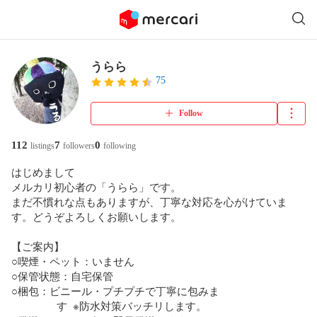
うらら
75
Follow
112
7
0
listings
followers
following
はじめまして  

メルカリ初心者の「うらら」です。  

まだ不慣れな点もありますが、丁寧な対応を心がけていま
す。どうぞよろしくお願いします。

【ご案内】  

○喫煙・ペット：いません  

○保管状態：自宅保管  

○梱包：ビニール・プチプチで丁寧に包みま

　　　　 す  ※防水対策バッチリします。
