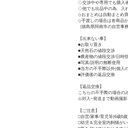
◇交渉中や専用でも購入者
◇他でも出品中の為、入
◇おまとめは自動まとめ買
◇手渡しの場合は各商品か
  (徳島県阿南市の自営事務所かその付近)

【出来ない事】

■お取り置き

‪■天然石の値段交渉

■農産物の値段交渉/日時指
■写真/説明の無断使用

■当方の不手際以外(個人の
■評価後の返品交換

【返品交換】

こちらの不手際の場合の
⚠️封入~発送まで動画撮影
【ご注意】

□自営/家事/育児等(6歳
□幼児＆完全室内飼猫がい