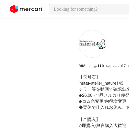
o page content
988
110
107
listings
followers
f
【天然石】

insta▶atelier_nature143

シラー等を動画で確認出来
◆26.08~全品メルカリ便
◆ゴム色変更/内径増変更️→各
◆育休で仕入れお休み、在
【ご購入】

️◇即購入️/無言購入大歓迎
