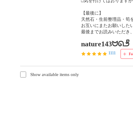
□気を付けてはおりますが
【最後に】

天然石・生前整理品・筍を
お互いにまたお願いしたいと思え
最後までお読みいただき
nature143ᗢᘏ౨ᩚ
1111
Fo
Show available items only