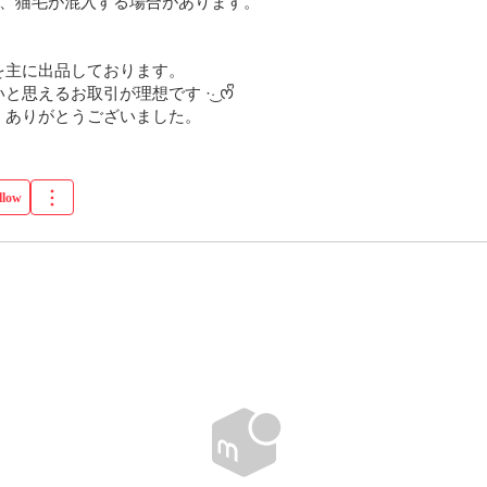
、猫毛が混入する場合があります。

主に出品しております。

るお取引が理想です ·͜· ︎︎ᰔᩚ

、ありがとうございました。
llow