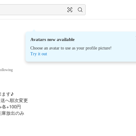
Avatars now available
Choose an avatar to use as your profile picture!
Try it out
ollowing
ます♪

発送へ順次変更

+100円

庫放出のみ
