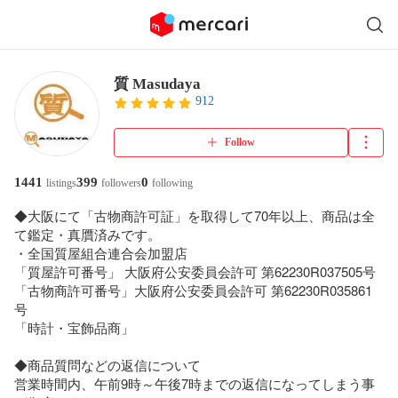
質 Masudaya
912
Follow
1441
399
0
listings
followers
following
◆大阪にて「古物商許可証」を取得して70年以上、商品は全
て鑑定・真贋済みです。

・全国質屋組合連合会加盟店

「質屋許可番号」 大阪府公安委員会許可 第62230R037505号

「古物商許可番号」大阪府公安委員会許可 第62230R035861
号

「時計・宝飾品商」

◆商品質問などの返信について

営業時間内、午前9時～午後7時までの返信になってしまう事