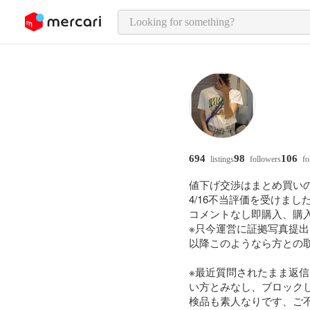
o page content
694
98
106
listings
followers
fo
値下げ交渉はまとめ買いの
4/16不当評価を受けました
コメントなし即購入、購
※只今運営に証拠写真提出
以降このようなら方との取
※最近質問されたまま返
い方とみなし、ブロックし
検品も素人なりです、ご不