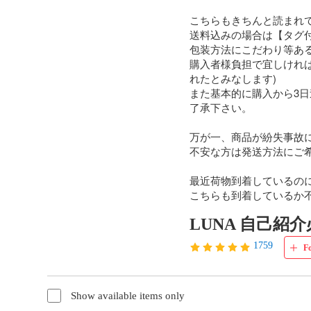
こちらもきちんと読まれて
送料込みの場合は【タグ
包装方法にこだわり等ある
購入者様負担で宜しけれ
れたとみなします)

また基本的に購入から3
了承下さい。

万が一、商品が紛失事故
不安な方は発送方法にご希
最近荷物到着しているのに
こちらも到着しているか
LUNA 自己紹
1759
F
Show available items only