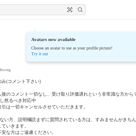
Avatars now available
Choose an avatar to use as your profile picture!
Try it out
llowing
み(コメント下さい)



入後のコメント一切なし、受け取り評価遅れという非常識な方からで
し然るべき対応中

引は一切キャンセルさせていただきます。

信ない方、説明欄読まずに質問されている方は、すみませんがきち
ていきます。

安な方はご遠慮ください。
