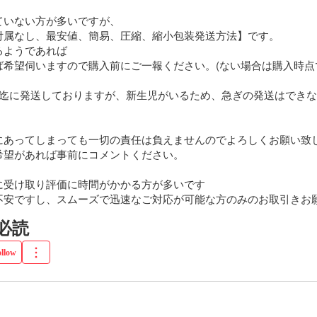
いない方が多いですが、

付属なし、最安値、簡易、圧縮、縮小包装発送方法】です。

ようであれば

ば希望伺いますので購入前にご一報ください。(ない場合は購入時点
日迄に発送しておりますが、新生児がいるため、急ぎの発送はでき
にあってしまっても一切の責任は負えませんのでよろしくお願い致し
望があれば事前にコメントください。

受け取り評価に時間がかかる方が多いです

不安ですし、スムーズで迅速なご対応が可能な方のみのお取引きお
介必読
ollow