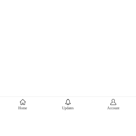
About Mercari
Home
Updates
Account
Corporate Site
Mercari Careers
Latest News
Official Blog
Press Kit