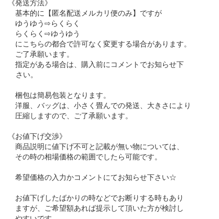
《発送方法》

　基本的に【匿名配送メルカリ便のみ】ですが

　ゆうゆう⇨らくらく

　らくらく⇨ゆうゆう

　にこちらの都合で許可なく変更する場合があります。

　ご了承願います。

　指定がある場合は、購入前にコメントでお知らせ下     

    さい。

　梱包は簡易包装となります。

　洋服、バッグは、小さく畳んでの発送、大きさにより　

　圧縮しますので、ご了承願います。

《お値下げ交渉》

　商品説明に値下げ不可と記載が無い物については、

　その時の相場価格の範囲でしたら可能です。　

　希望価格の入力かコメントにてお知らせ下さい☆

　お値下げしたばかりの時などでお断りする時もあり　　

　ますが、ご希望額あれば提示して頂いた方が検討し

　やすいです。
