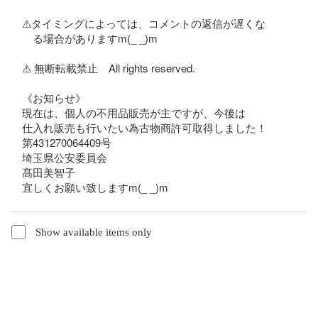
　⚠︎タイミングによっては、コメントの返信が遅くな

　　る場合がありますm(_ _)m

　⚠︎ 無断転載禁止　All rights reserved.

　《お知らせ》

　現在は、個人の不用品販売が主ですが、今後は

　仕入れ販売も行いたい為古物商許可取得しました！

　第431270064409号

　埼玉県公安委員会

　髙田美智子

　宜しくお願い致しますm(_ _)m
Show available items only