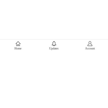
About Mercari
Home
Updates
Account
Corporate Site
Mercari Careers
Latest News
Official Blog
Press Kit
Mercari US
m department
Help
Help Center
Inquiry History List
Privacy Policy & Terms of Service
Terms of Service