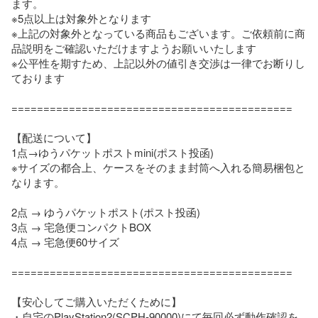
ます。

※5点以上は対象外となります

※上記の対象外となっている商品もございます。ご依頼前に商
品説明をご確認いただけますようお願いいたします

※公平性を期すため、上記以外の値引き交渉は一律でお断りし
ております

============================================

【配送について】

1点→ゆうパケットポストmini(ポスト投函)

※サイズの都合上、ケースをそのまま封筒へ入れる簡易梱包と
なります。

2点 → ゆうパケットポスト(ポスト投函)

3点 → 宅急便コンパクトBOX

4点 → 宅急便60サイズ

============================================

【安心してご購入いただくために】

・自宅のPlayStation2(SCPH-90000)にて毎回必ず動作確認を