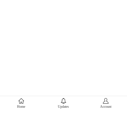
About Mercari
Home
Updates
Account
Corporate Site
Mercari Careers
Latest News
Official Blog