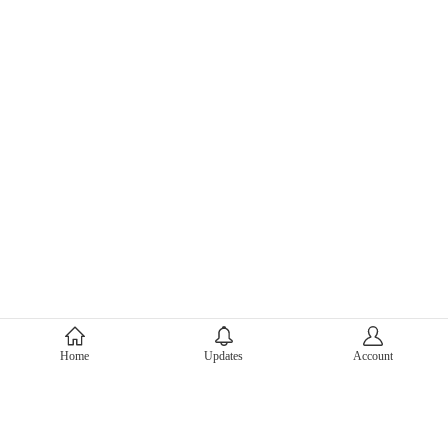
About Mercari
Home
Updates
Account
Corporate Site
Mercari Careers
Latest News
Official Blog
Press Kit