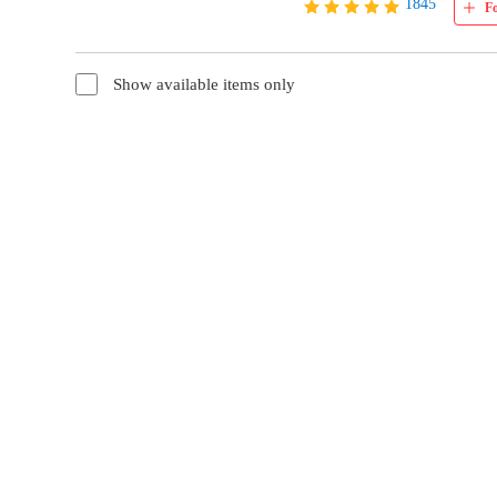
1845
F
Show available items only