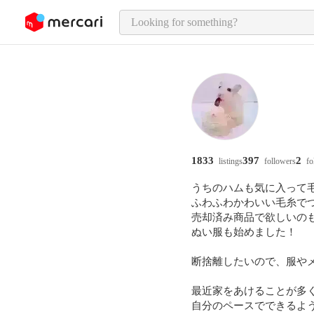
o page content
1833
397
2
listings
followers
fo
うちのハムも気に入って毛
ふわふわかわいい毛糸でつくっ
売却済み商品で欲しいの
ぬい服も始めました！

断捨離したいので、服やメ
最近家をあけることが多く
自分のペースでできるよう