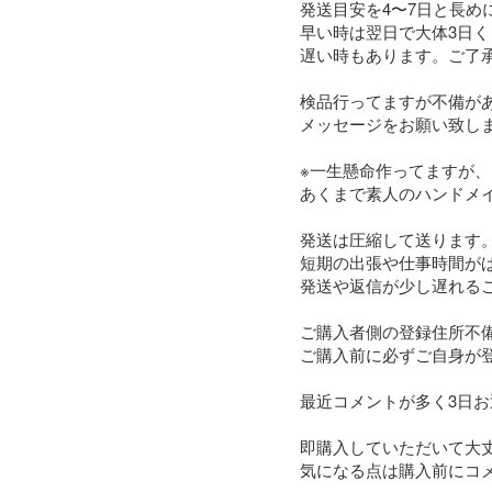
発送目安を4〜7日と長め
早い時は翌日で大体3日く
遅い時もあります。ご了承
検品行ってますが不備があ
メッセージをお願い致しま
※一生懸命作ってますが、

あくまで素人のハンドメイ
発送は圧縮して送ります。
短期の出張や仕事時間がば
発送や返信が少し遅れるこ
ご購入者側の登録住所不
ご購入前に必ずご自身が
最近コメントが多く3日お
即購入していただいて大丈
気になる点は購入前にコメ