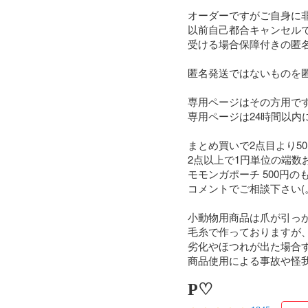
オーダーですがご自身に非
以前自己都合キャンセルで
受ける場合保障付きの匿名
匿名発送ではないものを匿
専用ページはその方用です
専用ページは24時間以内
まとめ買いで2点目より50
2点以上で1円単位の端数
モモンガポーチ 500円の
コメントでご相談下さい(。
小動物用商品は爪が引っか
毛糸で作っておりますが、
劣化やほつれが出た場合す
商品使用による事故や怪
P♡