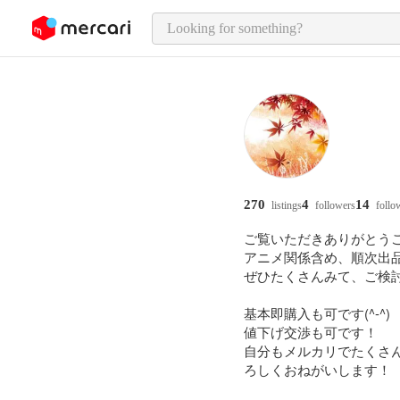
o page content
270
4
14
listings
followers
follo
ご覧いただきありがとうご
アニメ関係含め、順次出品
ぜひたくさんみて、ご検討
基本即購入も可です(^-^)

値下げ交渉も可です！

自分もメルカリでたくさ
ろしくおねがいします！