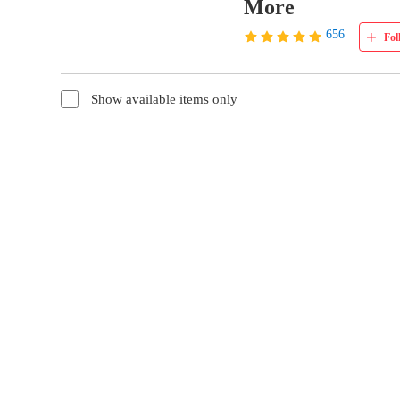
More
656
Fol
Show available items only