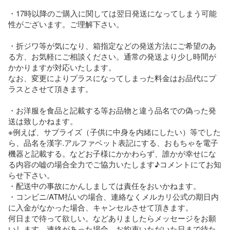
・17時以降のご購入に関しては翌日発送になってしまう可能
性がございます。ご理解下さい。 

・折ジワ等が気になり、箱指定などの発送方法にご希望のあ
る方、お気軽にご相談ください。通常の発送より少し時間が
かかりますが対応いたします。

なお、変更によりプラスになってしまった料金はお品代にプ
ラスとさせて頂きます。

・お洋服を食品と記載する等お品物と違う品名での偽った発
送は致しかねます。

※例えば、サプライズ（子供に中身を内緒にしたい）等でした
ら、品名を漢字.アルファベット表記にする、おもちゃを電子
機器と記載する。などお子様にかかわらず、誰かが幸せにな
る内容の嘘の場合全力でご協力いたします♪コメントにてお知
らせ下さい。

・配送中の事故にかんしましては責任をおいかねます。

・コンビニ/ATM払いの場合、連絡なくメルカリ公式の期日内
に入金がなかった場合、キャンセルさせて頂きます。

何日まで待って欲しい。などありましたらメッセージをお願
いします。連絡があった場合、お約束いただいた日まで待た