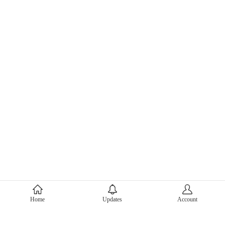
About Mercari
Home
Updates
Account
Corporate Site
Mercari Careers
Latest News