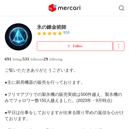
氷の錬金術師
959
Follow
691
531
29
listings
followers
following
ご覧いただきありがとうございます。

●主に厨房機器の販売を行っております。

●フリマアプリでの製氷機の販売実績は500件越え、製氷機の
みでフォロワー数150人越えました。(2023年・9月時点)

●平日は仕事をしておりますが出来る限り早めの返信を心がけ
ております。
