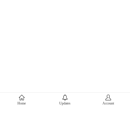
About Mercari
Home
Updates
Account
Corporate Site
Mercari Careers
Latest News
Official Blog
Press Kit