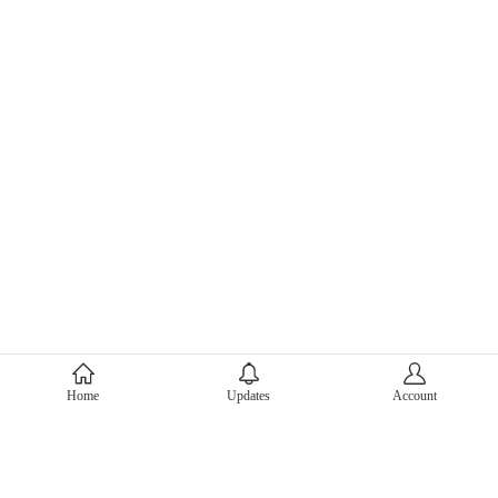
About Mercari
Home
Updates
Account
Corporate Site
Mercari Careers
Latest News
Official Blog
Press Kit