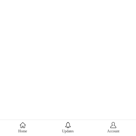
About Mercari
Home
Updates
Account
Corporate Site