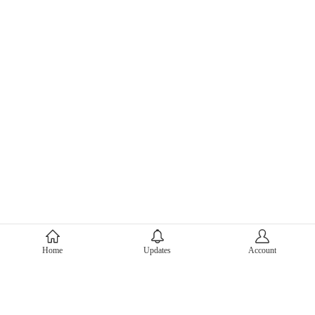
About Mercari
Home
Updates
Account
Corporate Site
Mercari Careers
Latest News
Official Blog
Press Kit