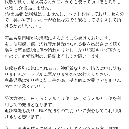
状態が良く、購入者さんがこれからも使って頂けると判断し
た物)しか出品しません。

私(出品者)は喫煙はしませんし、ペットも飼っておりませんの
で、臭いやアレルギーが心配な方でも安心して取引きして頂
けるかと思います。

商品も常日頃から清潔にするように心掛けております。

もし使用感、傷、汚れ等が見受けられる物を出品させて頂く
場合は商品説明に傷や汚れありとしっかり記載させて頂きま
すので、必ず説明のご確認よろしくお願いします。

状態を過剰に気にされる方、神経質な方のご購入は申し訳あ
りませんがトラブルに繋がりますのでお控えください。

商品返品はすり替え防止等の為、基本的にお受けできません
のでご了承ください。

発送方法は、らくらくメルカリ便、ゆうゆうメルカリ便を利
用しての発送となります。

追跡機能もあり、匿名配送なのでお互いに安心してご利用頂
けるかと思います。

商品に興味を持って頂きコメントしてくださった方、質問に