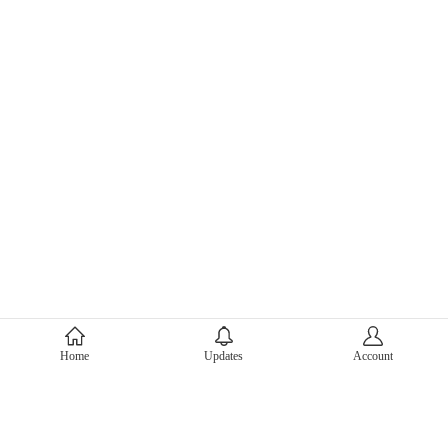
About Mercari
Home
Updates
Account
Corporate Site
Mercari Careers
Latest News
Official Blog
Press Kit