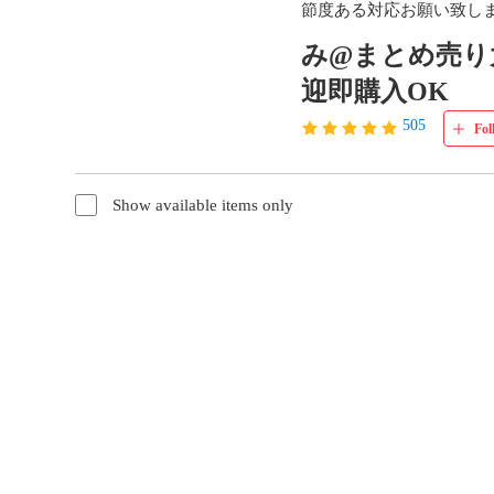
節度ある対応お願い致し
み@まとめ売り
迎即購入OK
505
Fol
Show available items only