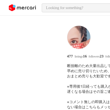
o page content
477
16
23
listings
followers
fol
断捨離のため大量出品して
早めに売り切りたいため、
おまとめ売りも大歓迎です
※専用後1日経っても購入
遅くなる場合はその旨ご連
※コメント無しの即購入は
ない場合はこちらもメッセ