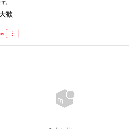
ます。
大歓
low