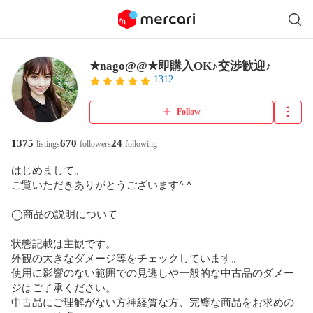
★nago@@★即購入OK♪交渉歓迎♪
1312
Follow
1375
670
24
listings
followers
following
はじめまして。

ご覧いただきありがとうございます^ ^

◯商品の説明について

状態記載は主観です。

外観の大きなダメージ等をチェックしています。

使用に影響のない範囲での見逃しや一般的な中古品のダメー
ジはご了承ください。

中古品にご理解がない方神経質な方、完璧な商品をお求めの