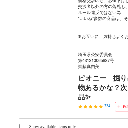
価格交渉のち、お値下げし
交渉者以外の方の落札も、
ルール違反ではない為、

“いいね”多数の商品は、
✽お互いに、気持ちよくお
埼玉県公安委員会

第431310065887号

齋藤真由美
ピオニー 掘り
物あるかな？次
品✨
734
Fol
Show available items only