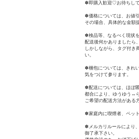
✽即購入歓迎♡お待ちしていま
✽価格については、お値
その場合、具体的な金額提
✽検品等、なるべく現状
配送後何かありましたら、
しかしながら、タグ付き
い。

✽梱包については、きれ
気をつけて参ります。

✽配送については、ほぼ匿
都合により、ゆうゆう↔ら
ご希望の配送方法がある方
✽家庭内に喫煙者、ペット
✽メルカリルールにより、
御了承下さい。
