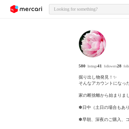
o page content
580
41
28
listings
followers
fol
掘り出し物発見！✨️

そんなアカウントになった
家の断捨離から始まりま
✽日中（土日の場合もあ
✽早朝、深夜のご購入、コ