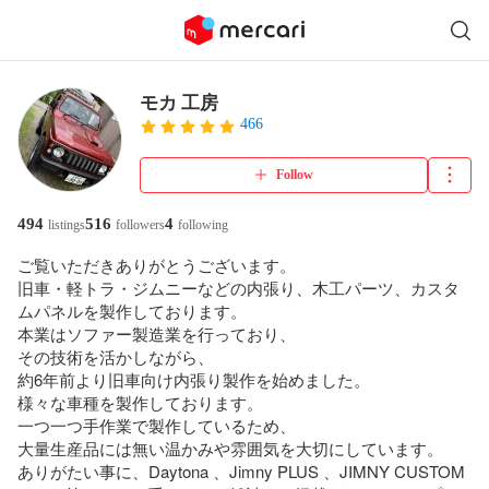
モカ 工房
466
Follow
494
516
4
listings
followers
following
ご覧いただきありがとうございます。

旧車・軽トラ・ジムニーなどの内張り、木工パーツ、カスタ
ムパネルを製作しております。

本業はソファー製造業を行っており、

その技術を活かしながら、

約6年前より旧車向け内張り製作を始めました。

様々な車種を製作しております。

一つ一つ手作業で製作しているため、

大量生産品には無い温かみや雰囲気を大切にしています。

ありがたい事に、Daytona 、Jimny PLUS 、JIMNY CUSTOM 