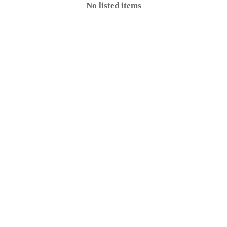
No listed items
e
 Personal Data Security