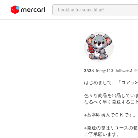
o page content
2523
112
2
listings
followers
fo
はじめまして、「コアラ20
色々な商品を出品していま
なるべく早く発送すること
※基本即購入でＯＫです。

※発送の際はリユースの箱
ご了承願います。
