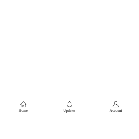
About Mercari
Home
Updates
Account
Corporate Site
Mercari Careers
Latest News
Official Blog
Press Kit