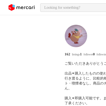
o page content
162
1
0
listings
follower
followi
ご覧いただきありがとうご
出品✴︎購入したものの
行き渡るように、比較的
ト・喫煙者なし。商品の
ん。

購入✴︎即購入可能です
了承ください。
