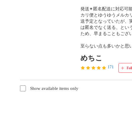
発送✴︎匿名配送に対応
カリ便とゆうゆうメルカ
送予定となっていたが、
は匿名でなく送る、という
ため、早まることもござ
至らない点も多いかと思
めちこ
171
Fol
Show available items only