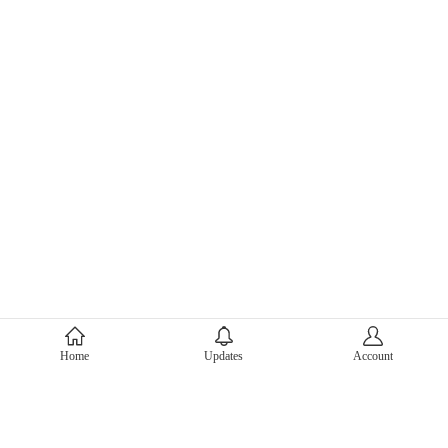
About Mercari
Home
Updates
Account
Corporate Site
Mercari Careers
Latest News
Official Blog
Press Kit