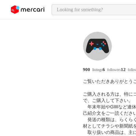
o page content
900
6
12
listings
followers
follo
ご覧いただきありがとうご
ご購入される方は、特に
で、ご購入して下さい。

　年末年始やGWなど連
己紹介文をご一読ください
　発送の種類は、らくら
材としてチラシや新聞紙を
　取り扱いの商品は、主に