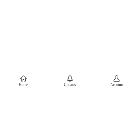
About Mercari
Home
Updates
Account
Corporate Site
Mercari Careers
Latest News
Official Blog
Press Kit
Mercari US
m department
Help
Help Center