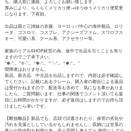
ち、購入前に連絡、よろしくお願い致します。

厚みにより、らくらくメリカリ便→ゆうゆうメリカリ便変更
になります。下有効。

出品は親と三姉妹の衣服、ヨーロッパ中心の海外製品、ロリ
ータ、ゴスロリ、コスプレ、アクシーズファム、スワロフス
キー、可愛い系、クール系、アクセサリー等。

家族のリアルSHOP経営の為、途中で出品を引くことも有り
ますのでご了承下さい。

*♚˖°.。*♔˖°.。꙳♚˖°.。꙳♡˖°.。꙳♚˖°.。*

喫煙者はおりません。

新品、新古品、中古品を出品しますので、内容は必ず確認し
てください。記載にあるクレーム、購入者の都合による返品
は受付かねますので、配送等も含めて、気になる事がありま
したら、ご質問願います。仕事の関係でコメント頂いても返
信にお時間がかかりますが、必ず返信はしますのでお待ち頂
けましたら幸いです。

【断捨離品】新品でも、店頭で試着されたり、保管の劣化や
汚れを見落とししているかもしれませんし、収納には甘系の
香りの防虫剤を利用の為、洗う手間も考えてと 激安にしてお