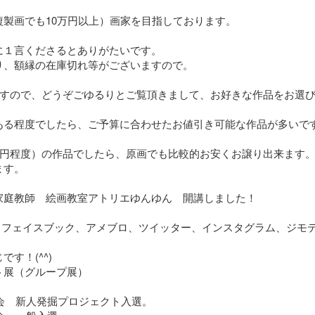
製画でも10万円以上）画家を目指しております。

１言くださるとありがたいです。

、額縁の在庫切れ等がございますので。

ますので、どうぞごゆるりとご覧頂きまして、お好きな作品をお選び
ある程度でしたら、ご予算に合わせたお値引き可能な作品が多いです
0円程度）の作品でしたら、原画でも比較的お安くお譲り出来ます。
す。

家庭教師　絵画教室アトリエゆんゆん　開講しました！

be、フェイスブック、アメブロ、ツイッター、インスタグラム、ジモテ
！(^^)

展（グループ展）

協会　新人発掘プロジェクト入選。
