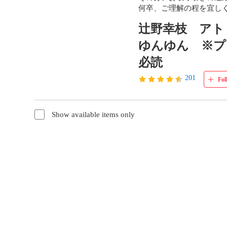
何卒、ご理解の程を宜し
辻野幸枝 アト
ゆんゆん ※プ
必読
201
Fol
Show available items only