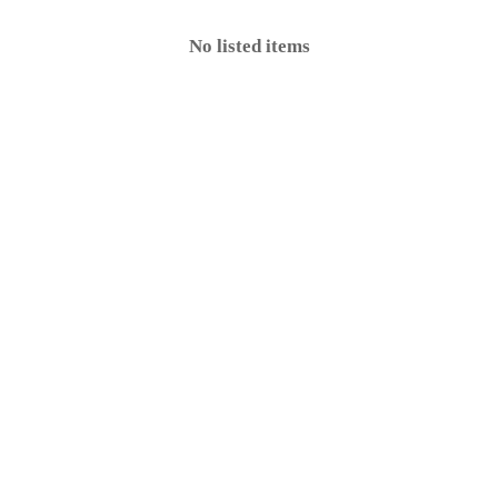
No listed items
e
 Personal Data Security