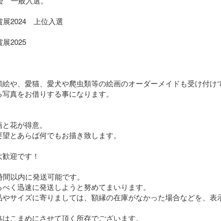
会　一般入選。

展2024　上位入選

2025

顔絵や、愛猫、愛犬や爬虫類等の絵画のオーダーメイドも受け付けて
写真をお借りする事になります。

と花が得意。

望とあらば何でもお描き致します。

歓迎です！

時間以内に発送可能です。

べく迅速に発送しようと努めてまいります。

品やサイズに寄りましては、額縁の在庫がなかった場合などを、表
はこまめにさせて頂く所存でございます。
