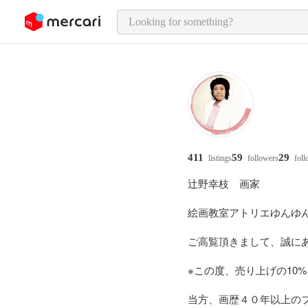
o page content
411
59
29
listings
followers
foll
辻野幸枝　画家

絵画教室アトリエゆんゆん
ご高覧頂きまして、誠にあ
※この度、売り上げの10
当方、画歴４０年以上のプ