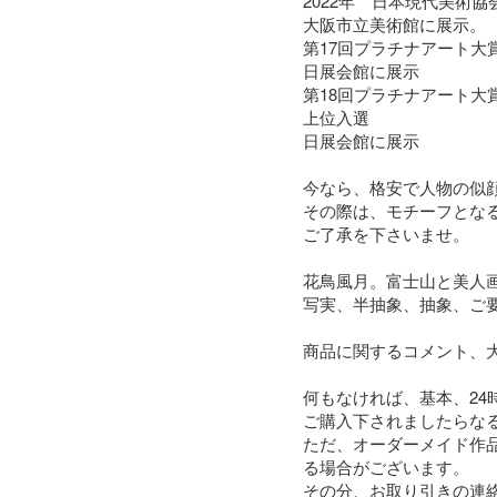
2022年　日本現代美術協
大阪市立美術館に展示。

第17回プラチナアート大賞
日展会館に展示

第18回プラチナアート大賞展
上位入選

日展会館に展示

今なら、格安で人物の似
その際は、モチーフとなる
ご了承を下さいませ。

花鳥風月。富士山と美人画
写実、半抽象、抽象、ご要
商品に関するコメント、大
何もなければ、基本、24
ご購入下されましたらなる
ただ、オーダーメイド作
る場合がございます。

その分、お取り引きの連絡