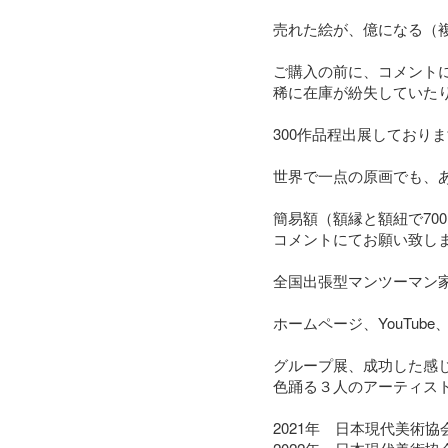
売れた絵が、億になる（複
ご購入の前に、コメントに
稀に在庫が紛失していたり
300作品程出展しており
世界で一点の原画でも、
簡易額（額縁と額紐で70
コメントにてお願い致しま
全国出張型マンツーマン
ホームページ、YouTu
グループ展、成功した感じです
色踊る３人のアーティスト
2021年　日本現代美術