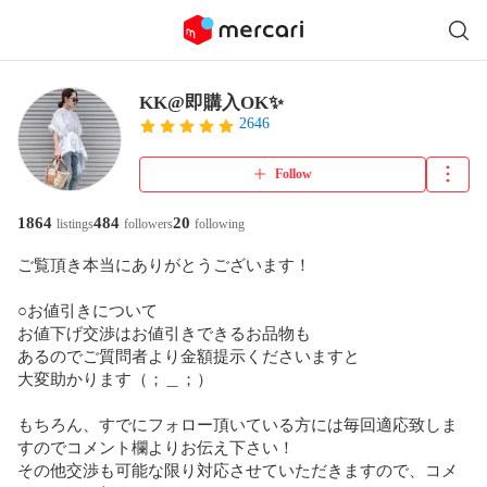
KK@即購入OK✨
2646
Follow
1864
484
20
listings
followers
following
ご覧頂き本当にありがとうございます！

○お値引きについて

お値下げ交渉はお値引きできるお品物も

あるのでご質問者より金額提示くださいますと

大変助かります（；＿；）

もちろん、すでにフォロー頂いている方には毎回適応致しま
すのでコメント欄よりお伝え下さい！

その他交渉も可能な限り対応させていただきますので、コメ