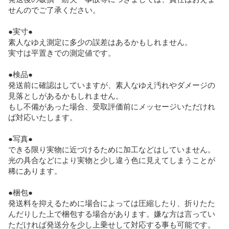
せんのでご了承ください。

●実寸●

素人なゆえ測定に多少の誤差はあるかもしれません。

実寸は平置きでの測定値です。

●検品●

発送前に確認はしていますが、素人なゆえ汚れやダメージの
見落としがあるかもしれません。

もし不備があった場合、受取評価前にメッセージいただけれ
ば対応いたします。

●写真●

できる限り実物に近づけるために加工などはしていません。
光の具合などにより実物と少し違う色に見えてしまうことが
稀にあります。

●梱包●

発送料を抑えるために場合によっては圧縮したり、折りたた
んだりした上で梱包する場合があります。嫌な方は言ってい
ただければ発送分を少し上乗せして対応する事も可能です。
