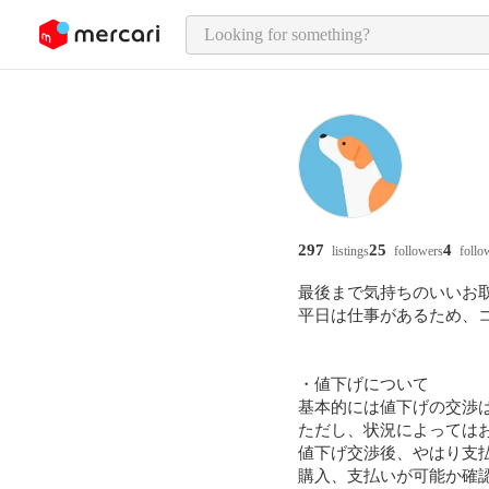
o page content
297
25
4
listings
followers
follo
最後まで気持ちのいいお
平日は仕事があるため、
・値下げについて

基本的には値下げの交渉は
ただし、状況によってはお
値下げ交渉後、やはり支
購入、支払いが可能か確認