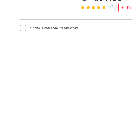
271
Fol
Show available items only