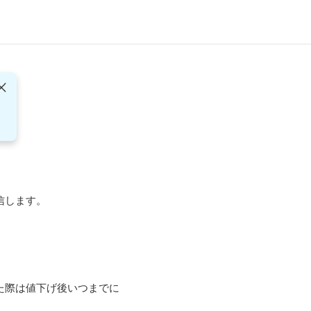


します。

た際は値下げ後いつまでに