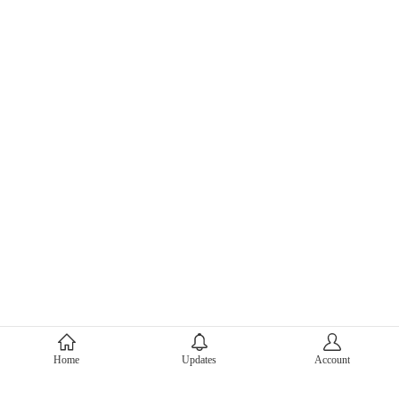
About Mercari
Home
Updates
Account
Corporate Site
Mercari Careers
Latest News