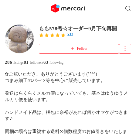
もも578号☆オーダー9月下旬再開
533
Follow
286
81
63
listings
followers
following
✿ご覧いただき、ありがとうございます(*^^*)

つまみ細工のパーツ等を中心に販売しています。

発送はらくらくメルカ便になっていても、基本はゆうゆうメ
ルカリ便を使います。

ハンドメイド品は、梱包に余裕があれば何かオマケがつきま
す♪

同梱の場合は重複する送料✕個数程度のお値引きをいたしま