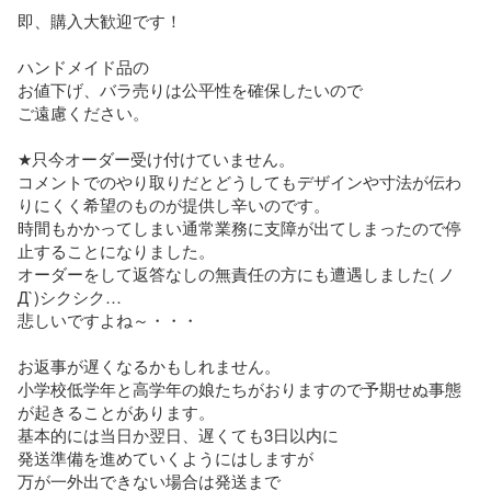
即、購入大歓迎です！

ハンドメイド品の

お値下げ、バラ売りは公平性を確保したいので

ご遠慮ください。

★只今オーダー受け付けていません。

コメントでのやり取りだとどうしてもデザインや寸法が伝わ
りにくく希望のものが提供し辛いのです。

時間もかかってしまい通常業務に支障が出てしまったので停
止することになりました。

オーダーをして返答なしの無責任の方にも遭遇しました( ノ
Д`)シクシク…

悲しいですよね～・・・

お返事が遅くなるかもしれません。

小学校低学年と高学年の娘たちがおりますので予期せぬ事態
が起きることがあります。

基本的には当日か翌日、遅くても3日以内に

発送準備を進めていくようにはしますが

万が一外出できない場合は発送まで
