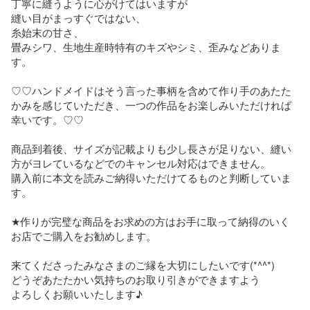
丁寧に縫うように心がけてはいますが

縫い目がまっすぐではない、

糸始末の甘さ、

畳みシワ、生地生産時特有のキズやシミ、歪みなどありま
す。

♡♡ハンドメイドはそう言った事柄を含めて作り手のあたた
かみを感じていただき、一つの作品をお楽しみいただければ
幸いです。♡♡

商品到着後、サイズが記載よりも少し長さが足りない、縫い
方がヨレているなどでのキャンセル対応はできません。

購入前に本文を読みご納得いただけてるものと判断していま
す。

★作りが完璧な商品をお求めの方はお手に取って納得のいく
お店でご購入をお勧めします。

来てくださったみなさまのご縁を大切にしたいです(*^^*)

どうぞあたたかい気持ちのお取り引きができますよう

よろしくお願いいたします♪
