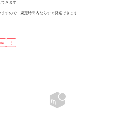
できます

ますので　規定時間内ならすぐ発送できます

す
low