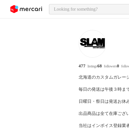
o page content
477
68
0
listings
followers
follo
北海道のカスタムガレージ
毎日の発送は午後３時まで
日曜日・祭日は発送お休み
出品商品は全て在庫ござい
当社はインボイス登録業者