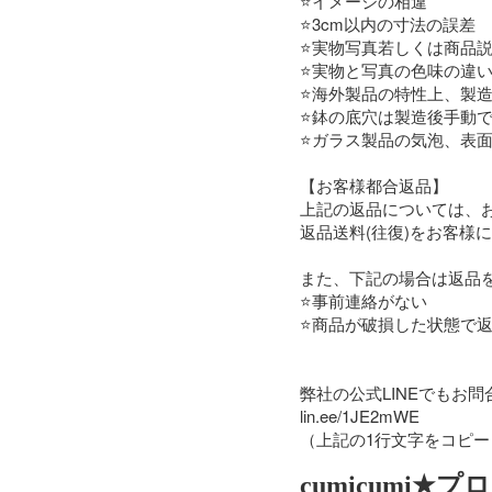
⭐️イメージの相違

⭐3cm以内の寸法の誤差

⭐実物写真若しくは商品説
⭐実物と写真の色味の違い
⭐海外製品の特性上、製
⭐鉢の底穴は製造後手動で
⭐ガラス製品の気泡、表面
【お客様都合返品】

上記の返品については、お
返品送料(往復)をお客様
また、下記の場合は返品を
⭐事前連絡がない

⭐商品が破損した状態で返
弊社の公式LINEでもお問
lin.ee/1JE2mWE

（上記の1行文字をコピーし
cumicumi★プ