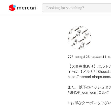
o page content
776
126
11
listings
followers
fo
【大量在庫あり】ポルト
▼当店【メルカリShops店
https://mercari-shops.c
また、以下のハッシュタグ
#SHOP_cumicumiコルク  
✨お得なクーポンもござい