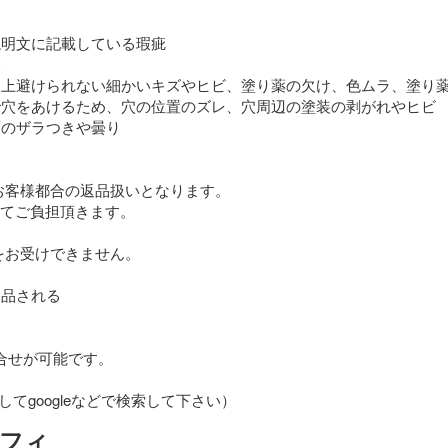
明文に記載している瑕疵



造上避けられない細かいキズやヒビ、塗り薬の欠け、色ムラ、塗り薬
穴をあけるため、穴の位置のズレ、穴周辺の塗装の剥がれやヒビ

のザラつきや曇り

客様都合の返品扱いとなります。

にてご負担頂きます。

お受けできません。

品される

合せが可能です。

てgoogleなどで検索して下さい）
ロフィ