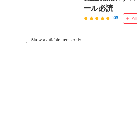
ール必読
569
Fol
Show available items only