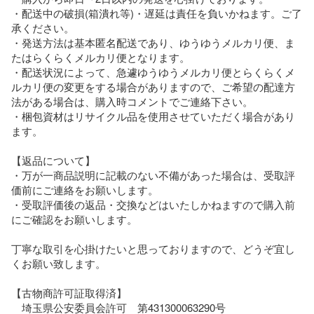
・配送中の破損(箱潰れ等)・遅延は責任を負いかねます。ご了
承ください。

・発送方法は基本匿名配送であり、ゆうゆうメルカリ便、ま
たはらくらくメルカリ便となります。

・配送状況によって、急遽ゆうゆうメルカリ便とらくらくメ
ルカリ便の変更をする場合がありますので、ご希望の配達方
法がある場合は、購入時コメントでご連絡下さい。

・梱包資材はリサイクル品を使用させていただく場合があり
ます。

【返品について】

・万が一商品説明に記載のない不備があった場合は、受取評
価前にご連絡をお願いします。

・受取評価後の返品・交換などはいたしかねますので購入前
にご確認をお願いします。

丁寧な取引を心掛けたいと思っておりますので、どうぞ宜し
くお願い致します。

【古物商許可証取得済】

　埼玉県公安委員会許可　第431300063290号