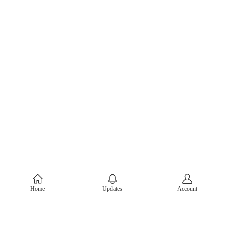
About Mercari
Home
Updates
Account
Corporate Site
Mercari Careers
Latest News
Official Blog